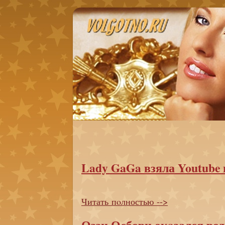
Lady GaGa взяла Youtube
Читать пoлностью -->
Оззи Осборн окaзался ро