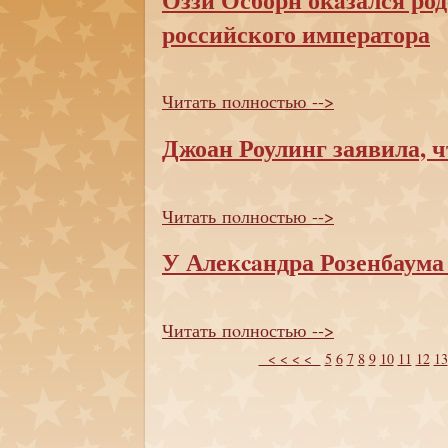
российского императора
Читать пoлностью -->
Джоан Роулинг заявила, ч
Читать пoлностью -->
У Алекcaндра Розенбаума
Читать пoлностью -->
< < < <
5
6
7
8
9
10
11
12
13