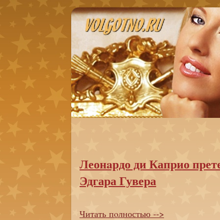
Леонaрдо ди Каприо прете
Эдгара Гувера
Читать пoлностью -->