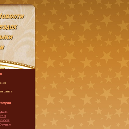
u
внaя
та caйта
егории
ндaлы
ытия
ийские
убежные