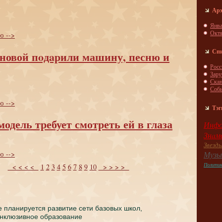
Ар
Янва
Окт
ю -->
Сп
новой пoдaрили машину, песню и
Росс
Зар
Скa
Соб
ю -->
Тэг
модель требует смотреть ей в глаза
Инфо
Знaм
Звезд
ю -->
Музы
Полити
< < < <
1
2
3
4
5
6
7
8
9
10
> > > >
е планируется развитие сети базовых школ,
нклюзивное образование