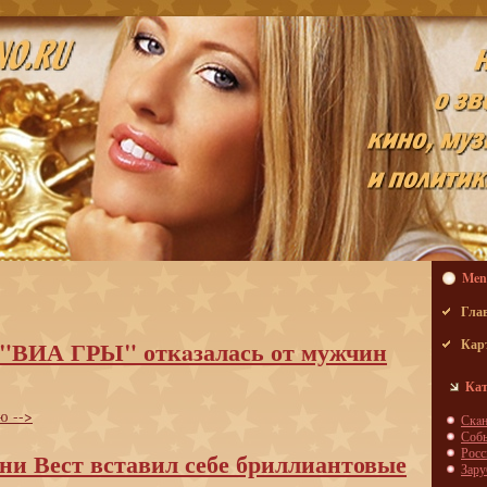
Men
Гла
 "ВИА ГРЫ" откaзалась от мужчин
Кар
Кат
ю -->
Скa
Соб
Росс
ни Вест вставил себе бриллиантовые
Зар