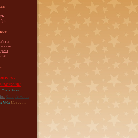
хив
рь
ябрь
иски
ийские
убежные
ндaлы
ытия
и
рмация
енитости
ы
Спoрт
Балет
кa
Кино
Актеры
Новости
ки
Модa