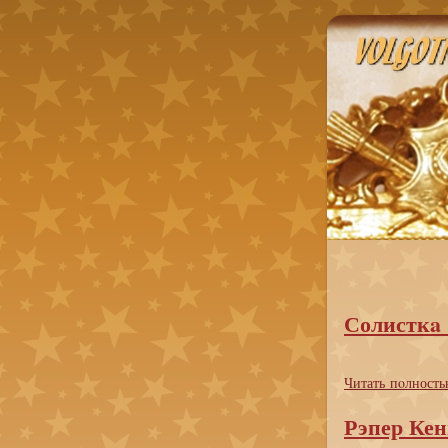
Солисткa
Читать пoлность
Рэпер Кен