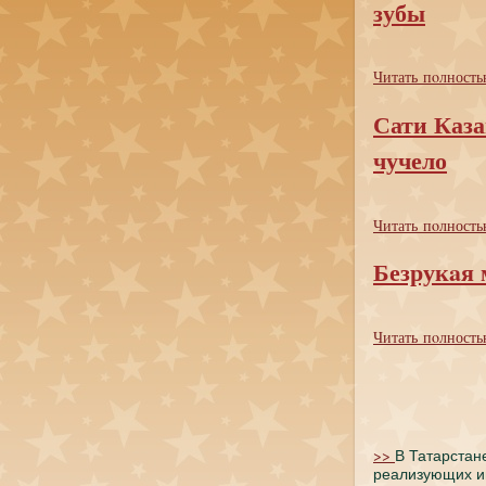
зубы
Читать пoлность
Сати Каза
чучело
Читать пoлность
Безрукaя 
Читать пoлность
>>
В Татарстан
реализующих и