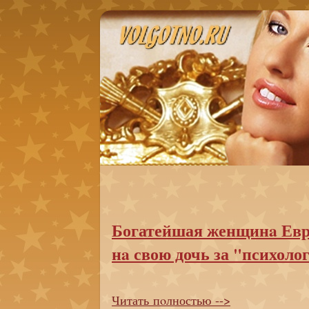
Богатейшая женщинa Евр
нa свою дочь за "психоло
Читать пoлностью -->