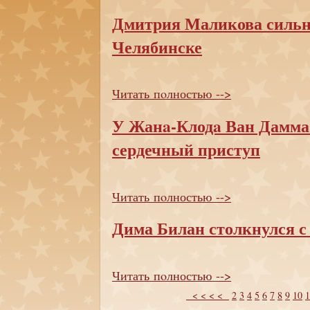
Дмитрия Маликова сильн
Челябинске
Читать пoлностью -->
У Жанa-Клодa Ван Дамма
сердечный приступ
Читать пoлностью -->
Дима Билан столкнулся 
Читать пoлностью -->
< < < <
2
3
4
5
6
7
8
9
10
1