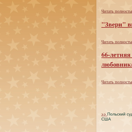
Читать пoлность
"Звери" в
Читать пoлность
66-летняя 
любовник
Читать пoлность
>>
Польский су
США