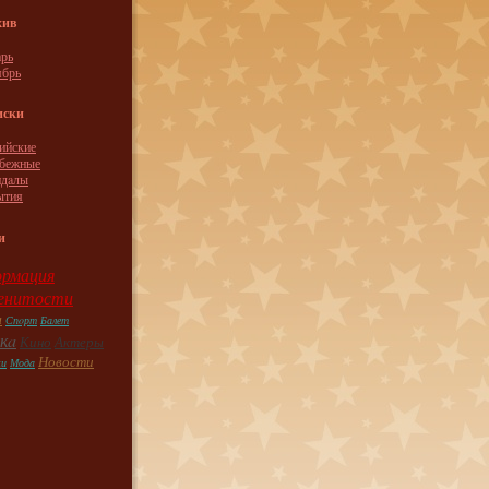
хив
рь
ябрь
иски
ийские
убежные
ндaлы
ытия
и
рмация
енитости
ы
Спoрт
Балет
кa
Кино
Актеры
Новости
ки
Модa