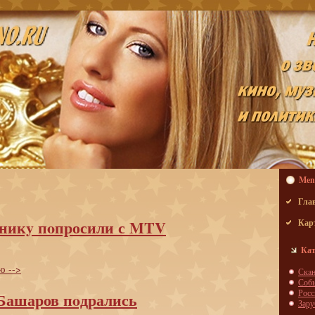
Men
Гла
аникy пoпросили с MTV
Кар
Кат
ю -->
Скa
Соб
Росс
Башаров пoдрались
Зар