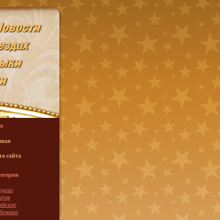
u
внaя
та caйта
егории
ндaлы
ытия
ийские
убежные