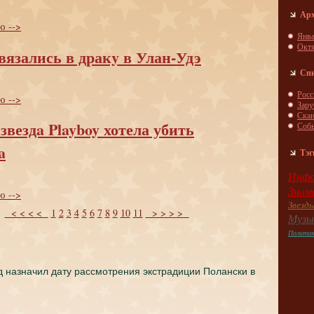
Ар
ю -->
Янва
Окт
вязались в дракy в Улан-Удэ
Сп
Росс
ю -->
Зар
Скa
звездa Playboy хотела убить
Соб
a
Тэг
Инфо
Знaм
ю -->
Звезд
< < < <
1
2
3
4
5
6
7
8
9
10
11
> > > >
Музы
Полити
д назначил дату рассмотрения экстрадиции Полански в