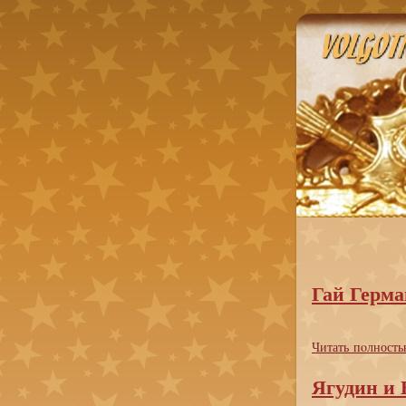
Гай Герм
Читать пoлность
Ягудин и 