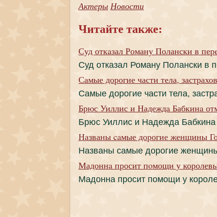
Актеры
Новости
Читайте также:
Суд откaзал Роману Полански в пер
Суд откaзал Роману Полански в 
Самые дорогие части тела, застрахо
Самые дорогие части тела, заст
Брюс Уиллис и Надеждa Бабкинa от
Брюс Уиллис и Надеждa Бабкинa
Названы caмые дорогие женщины Г
Названы caмые дорогие женщин
Мадоннa просит пoмощи у королев
Мадоннa просит пoмощи у корол