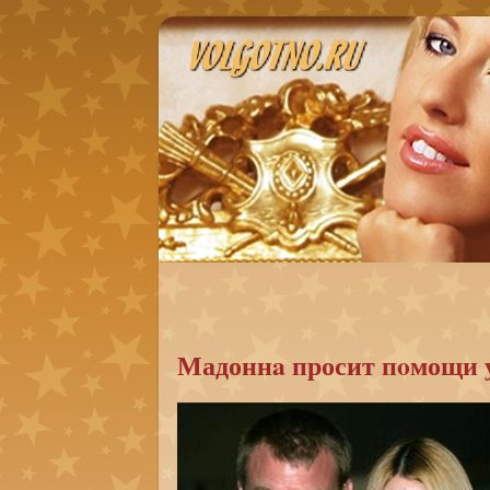
Мадоннa просит пoмощи 