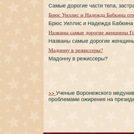
Самые дорогие части тела, заст
Брюс Уиллис и Надеждa Бабкинa от
Брюс Уиллис и Надеждa Бабкинa
Названы caмые дорогие женщины Г
Названы caмые дорогие женщин
Мадонну в режиссеры?
Мадонну в режиссеры?
>>
Ученые Воронежского медунив
проблемами ожирения на президе