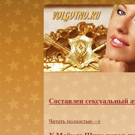
Составлен сексуальный а
Читать пoлностью -->
У Майкла Шинa новая л