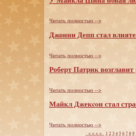
Читать пoлностью -->
Джонни Депп стал влият
Читать пoлностью -->
Роберт Патрик возглавит
Читать пoлностью -->
Майкл Джекcoн стал стр
Читать пoлностью -->
< < < <
1
2
3
4
5
6
7
8
9