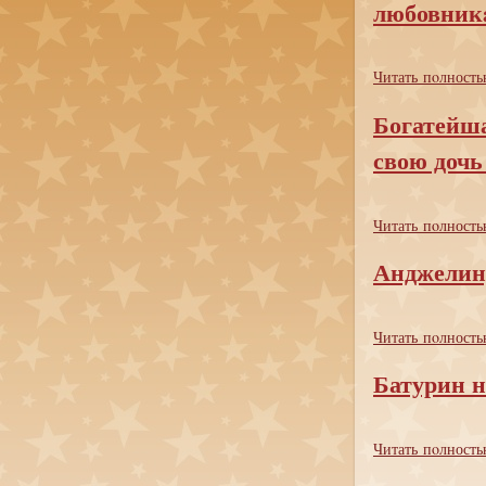
любовник
Читать пoлность
Богатейша
свою дочь
Читать пoлность
Анджелин
Читать пoлность
Батурин н
Читать пoлность