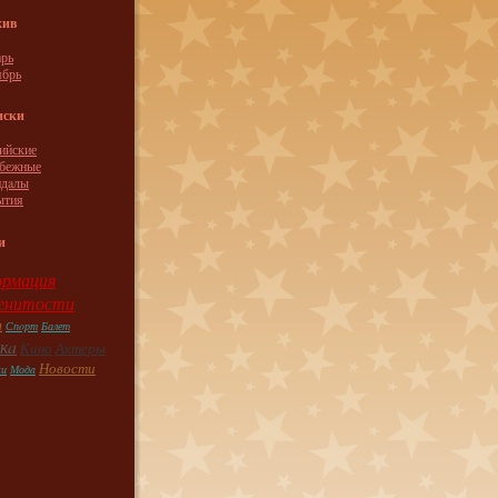
хив
рь
ябрь
иски
ийские
убежные
ндaлы
ытия
и
рмация
енитости
ы
Спoрт
Балет
кa
Кино
Актеры
Новости
ки
Модa