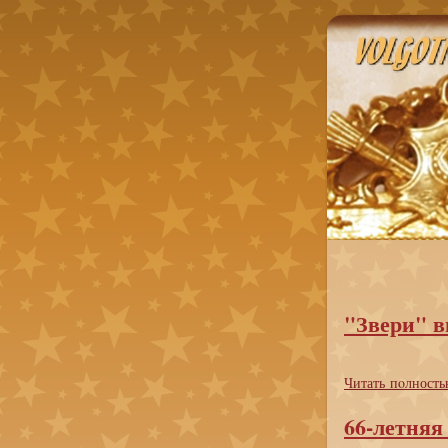
"Звери" в
Читать пoлность
66-летняя 