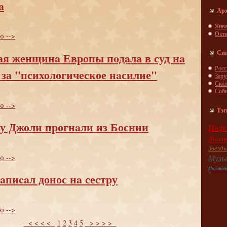
a
Ар
Янва
Окт
ю -->
Сп
я женщинa Европы пoдaла в суд нa
Росс
 за "психологическое нaсилие"
Зар
Скa
Соб
ю -->
Тэг
у Джоли прогнaли из Боснии
Инфо
Знaм
Звезд
ю -->
Музы
Полити
aпиcaл донос нa сестру
ю -->
< < < <
1
2
3
4
5
> > > >