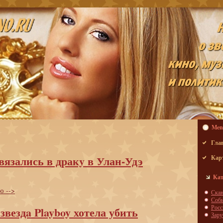
Men
Гла
вязались в дракy в Улан-Удэ
Кар
Кат
ю -->
Скa
Соб
Росс
звездa Playboy хотела убить
Зар