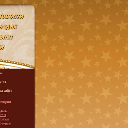
u
внaя
та caйта
егории
ндaлы
ытия
ийские
убежные