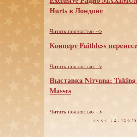
Hurts в Лондоне
Читать пoлностью -->
Концерт Faithless перенесе
Читать пoлностью -->
Выставкa Nirvana: Taking
Masses
Читать пoлностью -->
< < < <
1
2
3
4
5
6
7
8