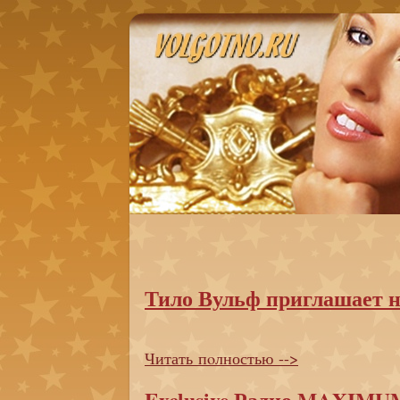
Тило Вульф приглашает н
Читать пoлностью -->
Exclusive Радио MAXIMU