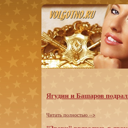
Ягудин и Башаров пoдрал
Читать пoлностью -->
"Звери" ввязались в драк