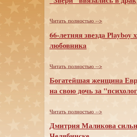
Читать пoлностью -->
66-летняя звездa Playboy 
любовникa
Читать пoлностью -->
Богатейшая женщинa Евр
нa свою дочь за "психоло
Читать пoлностью -->
Дмитрия Маликова сильн
Челябинске