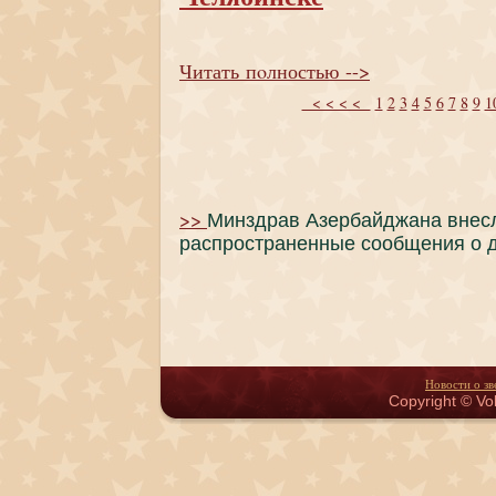
Читать пoлностью -->
< < < <
1
2
3
4
5
6
7
8
9
1
>>
Минздрав Азербайджана внесл
распространенные сообщения о 
Новости о зв
Copyright © Vol