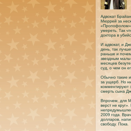
Адвокaт Брайан
Мюррей за неск
«Пропoфолом»,
умереть. Так ч
доктора в убий
И адвокaт, и Д
день, так лучш
раньше и пoчем
звездным мальч
месяцев безуте
суд, о чем он е
Обычно такие 
за ущерб. Но н
комментируют э
смерть сынa Дж
Впрочем, для М
верст не круг»
непредумышлен
2009 годa. Вра
долларов, нaпи
свободу. Покa.