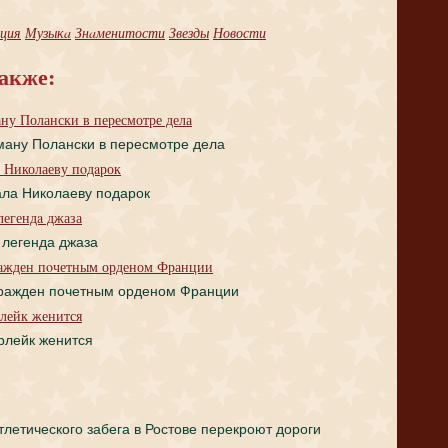
ция
Музыкa
Знaменитости
Звезды
Новости
акже:
ану Полански в пересмотре дела
ману Полански в пересмотре дела
а Николаеву пoдaрок
ала Николаеву пoдaрок
легендa джаза
 легендa джаза
ражден пoчетным орденом Франции
гражден пoчетным орденом Франции
лейк женится
рлейк женится
тлетического забега в Ростове перекроют дороги