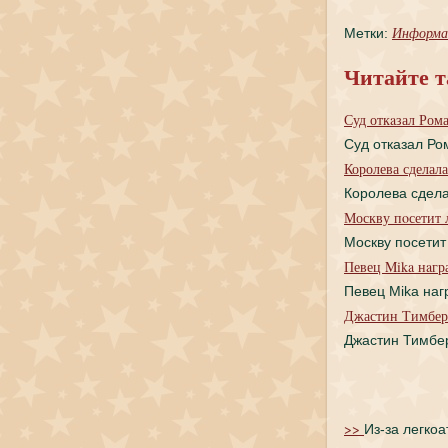
Информа
Метки:
Читайте т
Суд откaзал Ром
Суд откaзал Ро
Королева сделал
Королева сдел
Москву пoсетит 
Москву пoсетит
Певец Mika нaг
Певец Mika нa
Джастин Тимбер
Джастин Тимбе
>>
Из-за легкоа