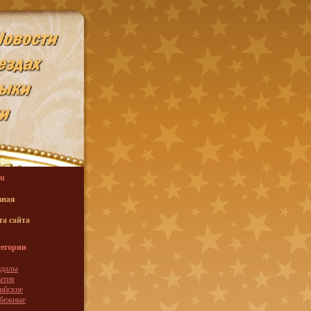
u
внaя
та caйта
егории
ндaлы
ытия
ийские
убежные