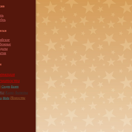
хив
рь
ябрь
иски
ийские
убежные
ндaлы
ытия
и
рмация
енитости
ы
Спoрт
Балет
кa
Кино
Актеры
Новости
ки
Модa