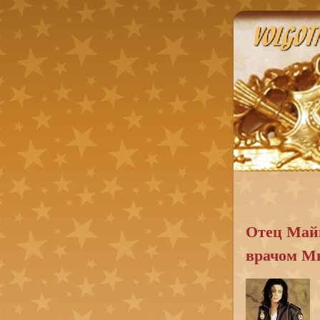
Отец Майк
врачом М