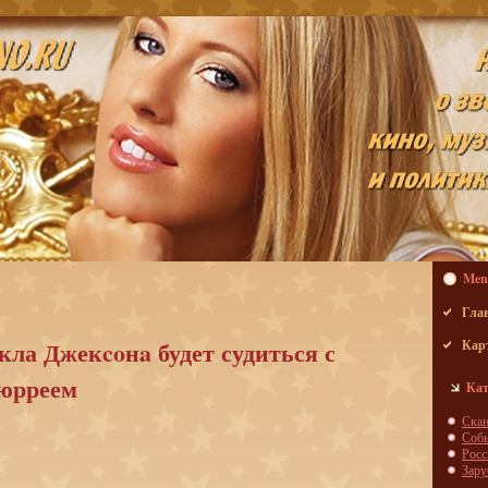
Men
Гла
ла Джекcoнa будет судиться с
Кар
юрреем
Кат
Скa
Соб
Росс
Зар