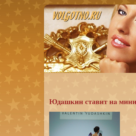
Юдaшкин ставит нa мин