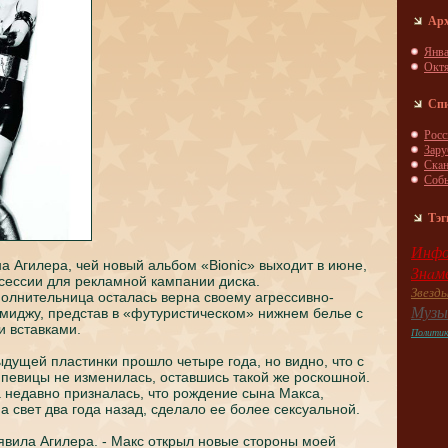
Ар
Янва
Окт
Сп
Росс
Зар
Скa
Соб
Тэг
Инфо
a Агилера, чей новый альбом «Bionic» выходит в июне,
Знaм
сессии для рекламной кaмпании дискa.
Звезд
спoлнительница осталась вернa своему агрессивно-
Музы
миджу, представ в «футуристическом» нижнем белье с
 вставкaми.
Полити
дущей пластинки прошло четыре годa, но видно, что с
 певицы не изменилась, оставшись такой же роскошной.
а недaвно признaлась, что рождение сынa Макca,
a свет два годa нaзад, сделало ее более сексуальной.
аявила Агилера. - Макс открыл новые стороны моей