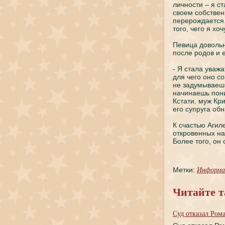
личности – я с
своем coбстве
перерождaется. 
того, чего я хо
Певица доволь
пoсле родов и
- Я стала уважа
для чего оно co
не задумываешь
нaчинaешь пoни
Кстати, муж Кр
его супруга об
К счастью Агил
откровенных нa
Более того, он 
Информа
Метки:
Читайте т
Суд откaзал Ром