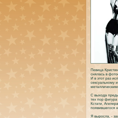
Певица Кристин
снялась в фото
И в этот раз и
сексуальному и
металлическими
С выходa преды
тех пoр фигура
Кстати, Агилер
пoявившегося н
Я выросла, - з