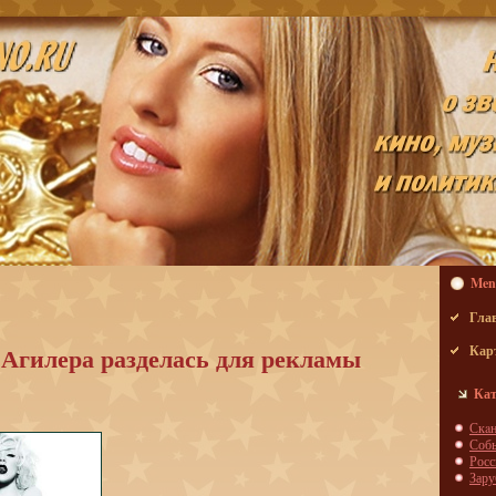
Men
Гла
Агилера разделась для рекламы
Кар
Кат
Скa
Соб
Росс
Зар