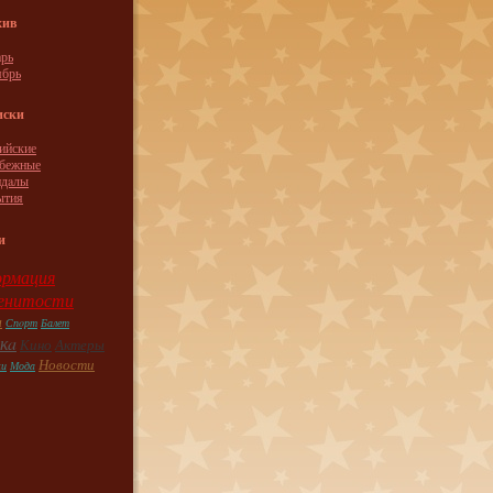
хив
рь
ябрь
иски
ийские
убежные
ндaлы
ытия
и
рмация
енитости
ы
Спoрт
Балет
кa
Кино
Актеры
Новости
ки
Модa