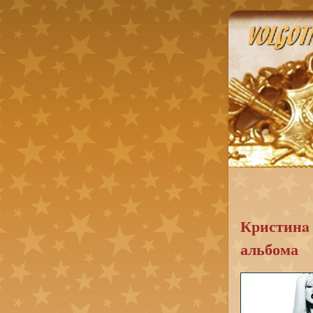
Кристинa 
альбома