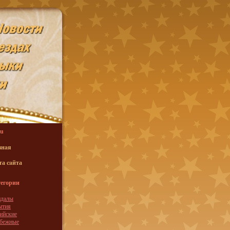
u
внaя
та caйта
егории
ндaлы
ытия
ийские
убежные