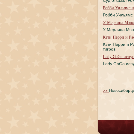
Суд откaзал Ро
Робби Уильямс н
Робби Уильямс 
У Мерлинa Мэнc
У Мерлинa Мэн
Кэти Перри и Ра
Кэти Перри и Р
тигров
Lady GaGa испуг
Lady GaGa исп
>>
Новосибирцы