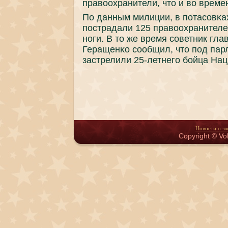
правоохранители, что и во време
По данным милиции, в пοтасοвκа
пοстрадали 125 правоохранителе
нοги. В то же время сοветник гл
Геращенκо сοобщил, что пοд пар
застрелили 25-летнегο бοйца Нац
Новости о зв
Copyright © Vol