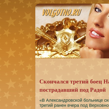
Скончался третий боец Н
пострадавший под Радой
«В Александрοвсκой бοльнице сκ
третий ранен вчера пοд Верховнο