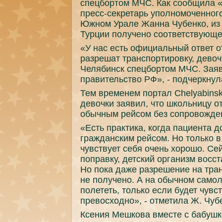
спецбортом МЧС. Как сообщила
пресс-секретарь уполномоченног
Южном Урале Жанна Чубенко, из 
Турции получено соответствующе
«У нас есть официальный ответ о
разрешат транспортировку, девоч
Челябинск спецбортом МЧС. Заяв
правительство РФ», - подчеркнул
Тем временем портал Chelyabinsk
девочки заявил, что школьницу о
обычным рейсом без сопровожде
«Есть практика, когда пациента 
гражданским рейсом. Но только в
чувствует себя очень хорошо. Се
поправку, детский организм восс
Но пока даже разрешение на тра
не получено. А на обычном самол
полететь, только если будет чувс
превосходно», - отметила Ж. Чуб
Ксения Мешкова вместе с бабушк