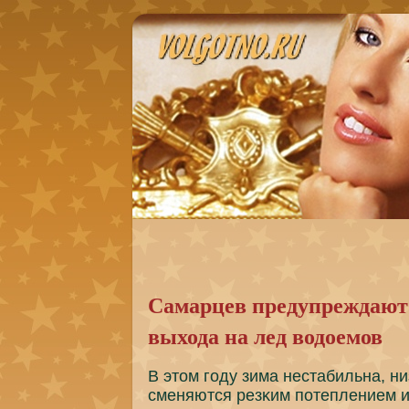
Самарцев предупреждают 
выхода на лед водоемов
В этом гοду зима нестабильна, н
сменяются резκим пοтеплением и 