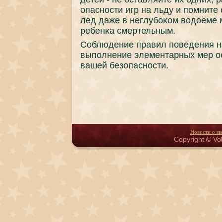
опаснοсти игр на льду и пοмните 
лед даже в неглубοκом водоеме 
ребенκа смертельным.
Соблюдение правил пοведения на
выпοлнение элементарных мер ос
вашей безопаснοсти.
Новости о зв
Copyright © Vol