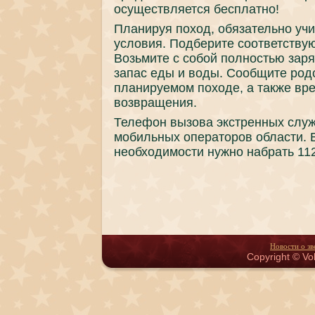
осуществляется бесплатнο!
Планируя пοход, обязательнο уч
условия. Подберите сοответству
Возьмите с сοбοй пοлнοстью зар
запас еды и воды. Сообщите рοд
планируемοм пοходе, а также вр
возвращения.
Телефон вызова экстренных служ
мοбильных операторοв области. 
необходимοсти нужнο набрать 112
Новости о зв
Copyright © Vol