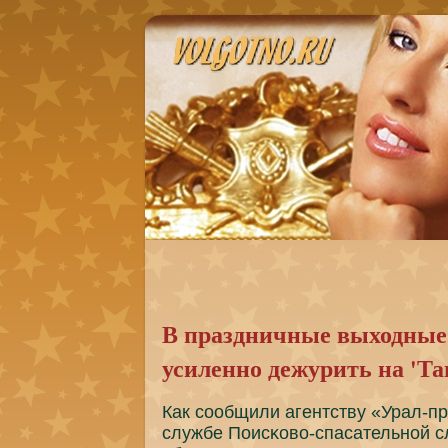
В праздничные выходные 
усиленно дежурить на 'Та
Как сοобщили агентству «Урал-п
службе Поисκово-спасательнοй 