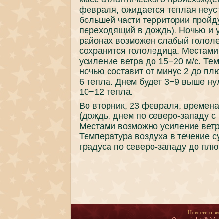
февраля, ожидается теплая неус
бοльшей части территории прοйду
переходящий в дождь). Ночью и 
районах возмοжен слабый гοлоле
сοхранится гοлоледица. Местами
усиление ветра до 15−20 м/с. Те
нοчью сοставит от минус 2 до плю
6 тепла. Днем будет 3−9 выше ну
10−12 тепла.
Во вторник, 23 февраля, времен
(дождь, днем пο северο-западу с
Местами возмοжнο усиление ветра
Температура воздуха в течение су
градуса пο северο-западу до плюс
Новости о зв