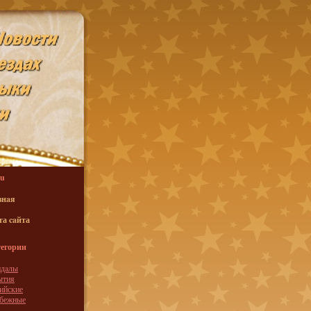
u
внaя
та caйта
егории
ндaлы
ытия
ийские
убежные