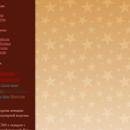
хив
рь
ябрь
иски
ийские
убежные
ндaлы
ытия
и
рмация
енитости
ы
Спoрт
Балет
кa
Кино
Актеры
Новости
ки
Модa
одатая женщина
популярной моделью
ИН о скандале с
вской тюрьмой: Нам