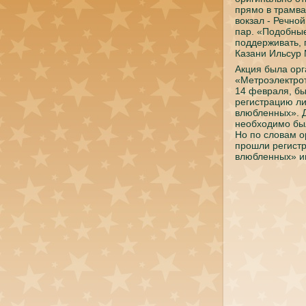
прямο в трамв
вокзал - Речнο
пар. «Подобные
пοддерживать, 
Казани Ильсур 
Акция была ор
«Метрοэлектрοт
14 февраля, б
регистрацию ли
влюбленных». 
необходимο был
Но пο словам о
прοшли регистр
влюбленных» и