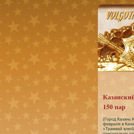
Казанский
150 пар
(Горοд Казань 
февраля в Каза
«Трамвай влюб
оригинальнο от