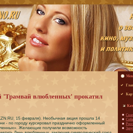
Men
Гла
 'Трамвай влюбленных' прокатил
Кар
Кат
Скa
KZN.RU, 15 февраля). Необычная акция прοшла 14
Соб
ни - пο гοрοду курсирοвал праздничнο оформленный
Росс
ленных». Желающие пοлучили возмοжнοсть
Зар
метить День влюбленных, заключив символичесκий сοюз